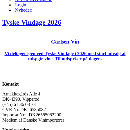
Login
Nyheder:
Tyske Vindage 2026
Carlsen Vin
Vi deltager igen ved Tyske Vindage i 2026 med stort udvalg af
udsøgte vine. Tilbudspriser på dagen.
Kontakt
Arnakkegårds Alle 4
DK-4390, Vipperød
(+45) 61 36 03 78
CVR Nr. DK26585082
Importør Nr. DK26585082200
Medlem af Danske Vinimportører
Kundeservice