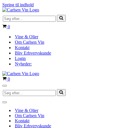
Spring til indhold
Søg
efter...
Indkøbskurv
0
Vine & Olier
Om Carlsen Vin
Kontakt
Bliv Erhvervskunde
Login
Nyheder:
Indkøbskurv
0
Navigation
Søg
menu
efter...
Navigation
menu
Vine & Olier
Om Carlsen Vin
Kontakt
Bliv Erhvervskunde