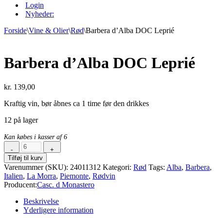
Login
Nyheder:
Forside
\
Vine & Olier
\
Rød
\
Barbera d’Alba DOC Leprié
Barbera d’Alba DOC Leprié
kr.
139,00
Kraftig vin, bør åbnes ca 1 time før den drikkes
12 på lager
Kan købes i kasser af 6
-
+
Barbera
Tilføj til kurv
d’Alba
Varenummer (SKU):
24011312
Kategori:
Rød
Tags:
Alba
,
Barbera
,
DOC
Italien
,
La Morra
,
Piemonte
,
Rødvin
Leprié
Producent:
Casc. d Monastero
antal
Beskrivelse
Yderligere information