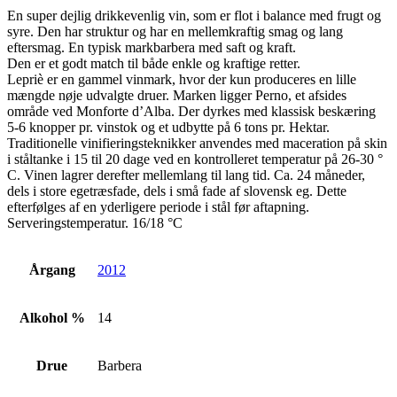
En super dejlig drikkevenlig vin, som er flot i balance med frugt og
syre. Den har struktur og har en mellemkraftig smag og lang
eftersmag. En typisk markbarbera med saft og kraft.
Den er et godt match til både enkle og kraftige retter.
Lepriè er en gammel vinmark, hvor der kun produceres en lille
mængde nøje udvalgte druer. Marken ligger Perno, et afsides
område ved Monforte d’Alba. Der dyrkes med klassisk beskæring
5-6 knopper pr. vinstok og et udbytte på 6 tons pr. Hektar.
Traditionelle vinifieringsteknikker anvendes med maceration på skin
i ståltanke i 15 til 20 dage ved en kontrolleret temperatur på 26-30 °
C. Vinen lagrer derefter mellemlang til lang tid. Ca. 24 måneder,
dels i store egetræsfade, dels i små fade af slovensk eg. Dette
efterfølges af en yderligere periode i stål før aftapning.
Serveringstemperatur. 16/18 °C
Årgang
2012
Alkohol %
14
Drue
Barbera