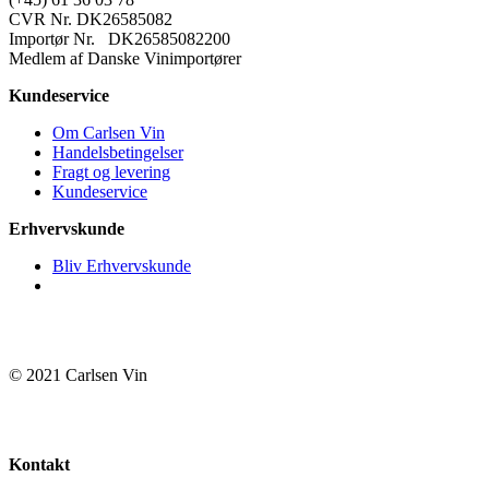
antal
CVR Nr. DK26585082
Importør Nr. DK26585082200
Medlem af Danske Vinimportører
Kundeservice
Om Carlsen Vin
Handelsbetingelser
Fragt og levering
Kundeservice
Erhvervskunde
Bliv Erhvervskunde
© 2021 Carlsen Vin
Kontakt