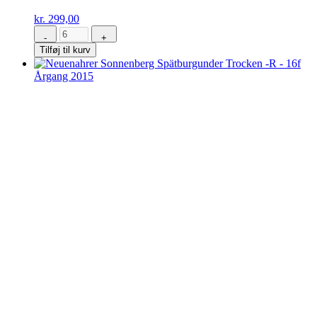
kr.
299,00
-
+
Johann
Tilføj til kurv
Geil
Frühburgunder
Geyersberg
Trocken
2018
antal