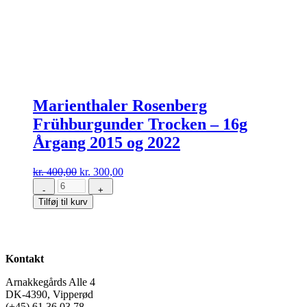
Marienthaler Rosenberg
Frühburgunder Trocken – 16g
Årgang 2015 og 2022
Den
Den
kr.
400,00
kr.
300,00
oprindelige
aktuelle
-
+
Marienthaler
pris
pris
Tilføj til kurv
Rosenberg
var:
er:
Frühburgunder
kr. 400,00.
kr. 300,00.
Trocken
-
16g
Kontakt
Årgang
2015
Arnakkegårds Alle 4
og
DK-4390, Vipperød
2022
(+45) 61 36 03 78