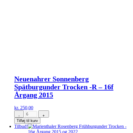
Neuenahrer Sonnenberg
Spätburgunder Trocken -R – 16f
Årgang 2015
kr.
250,00
-
+
Neuenahrer
Tilføj til kurv
Sonnenberg
Tilbud!
Spätburgunder
Trocken