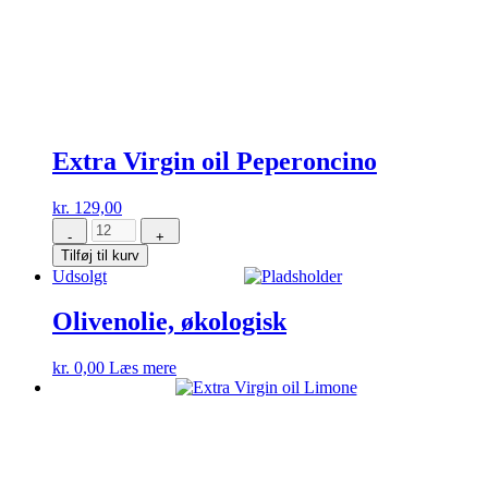
Extra Virgin oil Peperoncino
kr.
129,00
-
+
Extra
Tilføj til kurv
Virgin
Udsolgt
oil
Peperoncino
antal
Olivenolie, økologisk
kr.
0,00
Læs mere