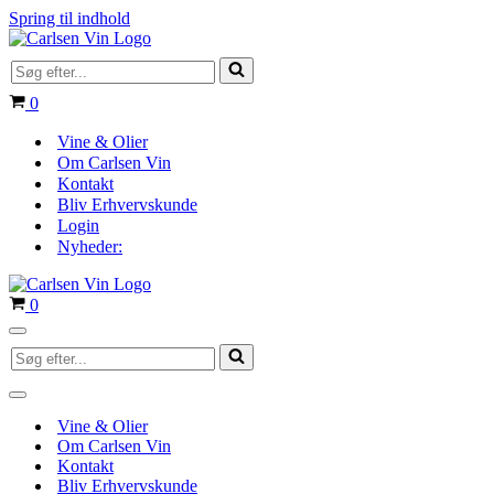
Spring til indhold
Søg
efter...
Indkøbskurv
0
Vine & Olier
Om Carlsen Vin
Kontakt
Bliv Erhvervskunde
Login
Nyheder:
Indkøbskurv
0
Navigation
Søg
menu
efter...
Navigation
menu
Vine & Olier
Om Carlsen Vin
Kontakt
Bliv Erhvervskunde