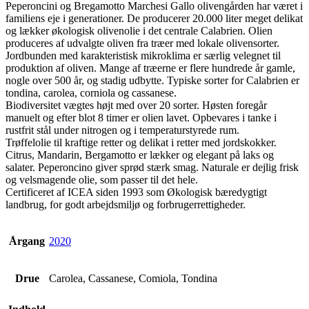
Peperoncini og Bregamotto Marchesi Gallo olivengården har været i
familiens eje i generationer. De producerer 20.000 liter meget delikat
og lækker økologisk olivenolie i det centrale Calabrien. Olien
produceres af udvalgte oliven fra træer med lokale olivensorter.
Jordbunden med karakteristisk mikroklima er særlig velegnet til
produktion af oliven. Mange af træerne er flere hundrede år gamle,
nogle over 500 år, og stadig udbytte. Typiske sorter for Calabrien er
tondina, carolea, corniola og cassanese.
Biodiversitet vægtes højt med over 20 sorter. Høsten foregår
manuelt og efter blot 8 timer er olien lavet. Opbevares i tanke i
rustfrit stål under nitrogen og i temperaturstyrede rum.
Trøffelolie til kraftige retter og delikat i retter med jordskokker.
Citrus, Mandarin, Bergamotto er lækker og elegant på laks og
salater. Peperoncino giver sprød stærk smag. Naturale er dejlig frisk
og velsmagende olie, som passer til det hele.
Certificeret af ICEA siden 1993 som Økologisk bæredygtigt
landbrug, for godt arbejdsmiljø og forbrugerrettigheder.
Årgang
2020
Drue
Carolea, Cassanese, Comiola, Tondina