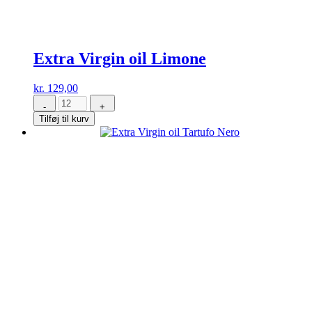
Extra Virgin oil Limone
kr.
129,00
-
+
Extra
Tilføj til kurv
Virgin
oil
Limone
antal