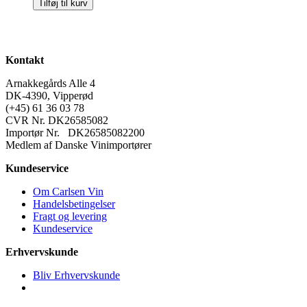
Tilføj til kurv
Virgin
oil
Tartufo
Nero
antal
Kontakt
Arnakkegårds Alle 4
DK-4390, Vipperød
(+45) 61 36 03 78
CVR Nr. DK26585082
Importør Nr. DK26585082200
Medlem af Danske Vinimportører
Kundeservice
Om Carlsen Vin
Handelsbetingelser
Fragt og levering
Kundeservice
Erhvervskunde
Bliv Erhvervskunde