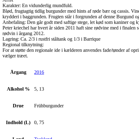
2022
Karakter: En vidunderlig mundfuld.
antal
Blød, frugtagtig tidlig burgunder med hints af røde bær og cassis. Vine
krydderi i baggrunden. Frugten står i forgrunden af denne Burgund og 
Anbefaling: Den går godt med saftige stege, let kød som kaniner og ky
Peter kriechel har hvert år siden 2011 haft sine rødvine med i final
rødvin i årgang 2012.
Lagring: Ca. 2/3 i rustfri ståltank og 1/3 i Barrique
Regional tilknytning:
For at støtte den regionale ide i kælderen anvendes fade/tønder af op
vælger træet.
Årgang
2016
Alkohol %
5, 13
Drue
Frühburgunder
Indhold (L)
0, 75