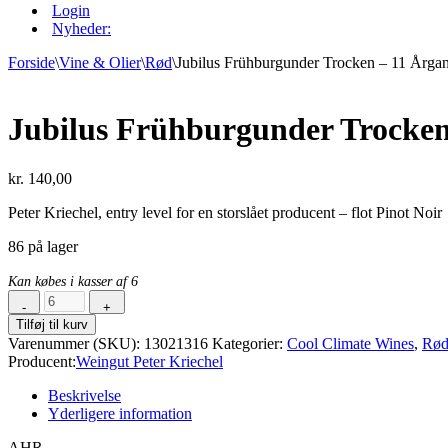
Login
Nyheder:
Forside
\
Vine & Olier
\
Rød
\
Jubilus Frühburgunder Trocken – 11 Årga
Jubilus Frühburgunder Trocken
kr.
140,00
Peter Kriechel, entry level for en storslået producent – flot Pinot Noir
86 på lager
Kan købes i kasser af 6
-
+
Jubilus
Tilføj til kurv
Frühburgunder
Varenummer (SKU):
13021316
Kategorier:
Cool Climate Wines
,
Rø
Trocken
Producent:
Weingut Peter Kriechel
-
11
Beskrivelse
Årgang
Yderligere information
2016
og
AHR