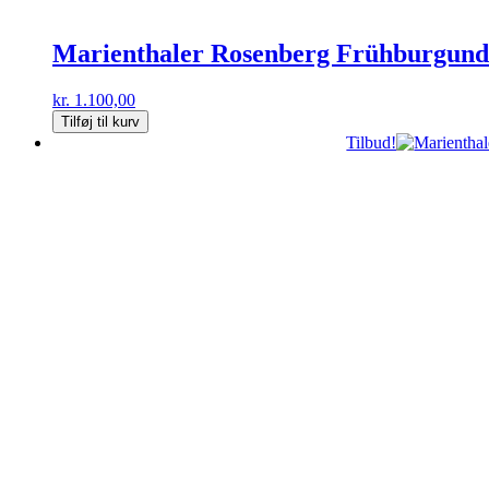
Marienthaler Rosenberg Frühburgund
kr.
1.100,00
Tilføj til kurv
Tilbud!