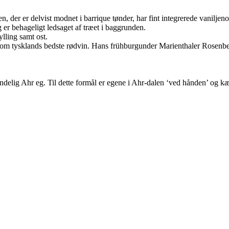
n, der er delvist modnet i barrique tønder, har fint integrerede vaniljen
er behageligt ledsaget af træet i baggrunden.
lling samt ost.
en som tysklands bedste rødvin. Hans frühburgunder Marienthaler Rosenb
rindelig Ahr eg. Til dette formål er egene i Ahr-dalen ‘ved hånden’ og