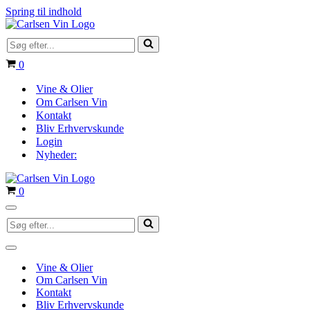
Spring til indhold
Søg
efter...
Indkøbskurv
0
Vine & Olier
Om Carlsen Vin
Kontakt
Bliv Erhvervskunde
Login
Nyheder:
Indkøbskurv
0
Navigation
Søg
menu
efter...
Navigation
menu
Vine & Olier
Om Carlsen Vin
Kontakt
Bliv Erhvervskunde