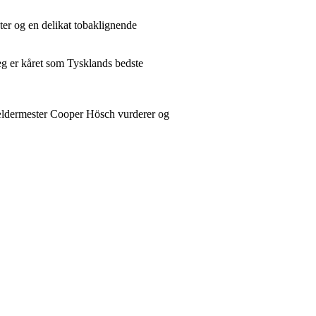
oter og en delikat tobaklignende
eg er kåret som Tysklands bedste
 kældermester Cooper Hösch vurderer og