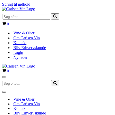
Spring til indhold
Søg
efter...
Indkøbskurv
0
Vine & Olier
Om Carlsen Vin
Kontakt
Bliv Erhvervskunde
Login
Nyheder:
Indkøbskurv
0
Navigation
Søg
menu
efter...
Navigation
menu
Vine & Olier
Om Carlsen Vin
Kontakt
Bliv Erhvervskunde