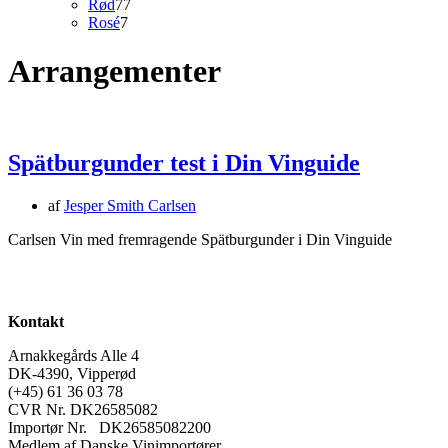
77
varer
Rød
77
7
varer
Rosé
7
varer
Arrangementer
Spätburgunder test i Din Vinguide
af
Jesper Smith Carlsen
Carlsen Vin med fremragende Spätburgunder i Din Vinguide
Kontakt
Arnakkegårds Alle 4
DK-4390, Vipperød
(+45) 61 36 03 78
CVR Nr. DK26585082
Importør Nr. DK26585082200
Medlem af Danske Vinimportører