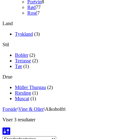
8
varer
Portvin
8
77
varer
Rød
77
7
varer
Rosé
7
varer
Land
Tyskland
(3)
Stil
Bobler
(2)
Terrasse
(2)
Tør
(1)
Drue
Müller Thurgau
(2)
Riesling
(1)
Muscat
(1)
Forside
\
Vine & Olier
\
Alkoholfri
Viser 3 resultater