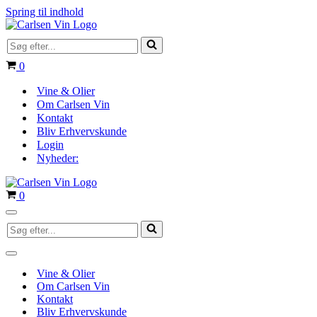
Spring til indhold
Søg
efter...
Indkøbskurv
0
Vine & Olier
Om Carlsen Vin
Kontakt
Bliv Erhvervskunde
Login
Nyheder:
Indkøbskurv
0
Navigation
Søg
menu
efter...
Navigation
menu
Vine & Olier
Om Carlsen Vin
Kontakt
Bliv Erhvervskunde