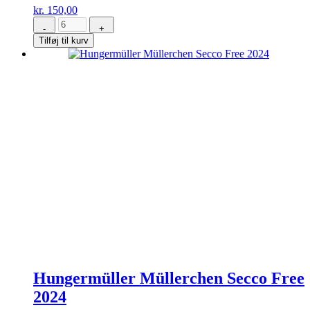
kr.
150,00
-
+
Eberbach-
Tilføj til kurv
Schäfer
Perlage
Pur
Alkoholfri
antal
Hungermüller Müllerchen Secco Free
2024