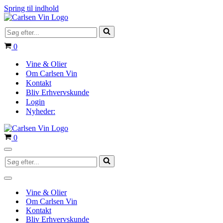
Spring til indhold
Søg
efter...
Indkøbskurv
0
Vine & Olier
Om Carlsen Vin
Kontakt
Bliv Erhvervskunde
Login
Nyheder:
Indkøbskurv
0
Navigation
Søg
menu
efter...
Navigation
menu
Vine & Olier
Om Carlsen Vin
Kontakt
Bliv Erhvervskunde