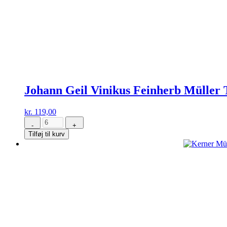
Johann Geil Vinikus Feinherb Müller
kr.
119,00
-
+
Johann
Tilføj til kurv
Geil
Vinikus
Feinherb
Müller
Thurgau
2017
antal