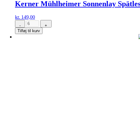
Kerner Mühlheimer Sonnenlay Spätles
kr.
149,00
-
+
Kerner
Tilføj til kurv
Mühlheimer
Sonnenlay
Spätlese
Feinherb
antal