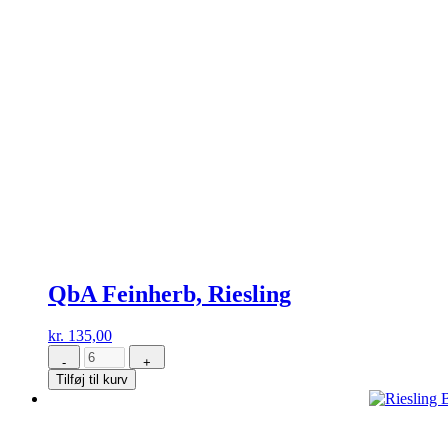
QbA Feinherb, Riesling
kr.
135,00
-
+
QbA
Tilføj til kurv
Feinherb,
Riesling
antal