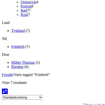
varer
4
Orangevin
4
8
varer
Portvin
8
77
varer
Rød
77
7
varer
Rosé
7
varer
Land
Tyskland
(7)
Stil
Feinherb
(7)
Drue
Müller Thurgau
(1)
Riesling
(6)
Forside
\
Varer tagged “Feinherb”
Viser 7 resultater