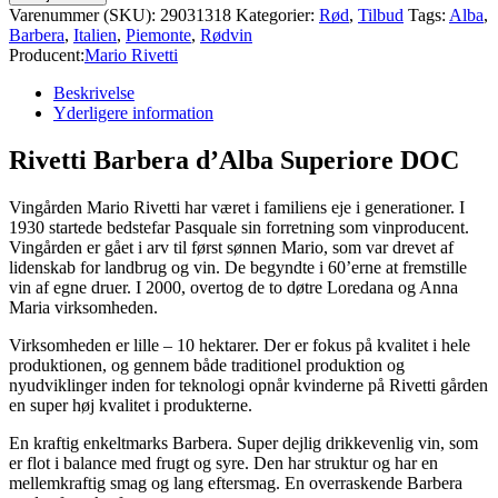
Varenummer (SKU):
29031318
Kategorier:
Rød
,
Tilbud
Tags:
Alba
,
Barbera
,
Italien
,
Piemonte
,
Rødvin
Producent:
Mario Rivetti
Beskrivelse
Yderligere information
Rivetti Barbera d’Alba Superiore DOC
Vingården Mario Rivetti har været i familiens eje i generationer. I
1930 startede bedstefar Pasquale sin forretning som vinproducent.
Vingården er gået i arv til først sønnen Mario, som var drevet af
lidenskab for landbrug og vin. De begyndte i 60’erne at fremstille
vin af egne druer. I 2000, overtog de to døtre Loredana og Anna
Maria virksomheden.
Virksomheden er lille – 10 hektarer. Der er fokus på kvalitet i hele
produktionen, og gennem både traditionel produktion og
nyudviklinger inden for teknologi opnår kvinderne på Rivetti gården
en super høj kvalitet i produkterne.
En kraftig enkeltmarks Barbera. Super dejlig drikkevenlig vin, som
er flot i balance med frugt og syre. Den har struktur og har en
mellemkraftig smag og lang eftersmag. En overraskende Barbera