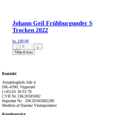
Johann Geil Frühburgunder S
Trocken 2022
kr.
190,00
-
+
Johann
Tilføj til kurv
Geil
Frühburgunder
S
Trocken
2022
Kontakt
antal
Arnakkegårds Alle 4
DK-4390, Vipperød
(+45) 61 36 03 78
CVR Nr. DK26585082
Importør Nr. DK26585082200
Medlem af Danske Vinimportører
Kundeservice