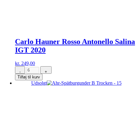
Carlo Hauner Rosso Antonello Salina
IGT 2020
kr.
249,00
-
+
Carlo
Tilføj til kurv
Hauner
Udsolgt
Rosso
Antonello
Salina
IGT
2020
antal