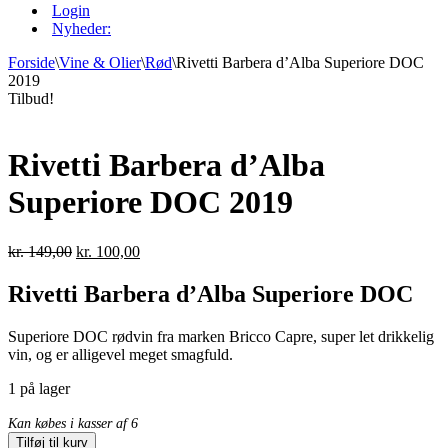
Login
Nyheder:
Forside
\
Vine & Olier
\
Rød
\
Rivetti Barbera d’Alba Superiore DOC
2019
Tilbud!
Rivetti Barbera d’Alba
Superiore DOC 2019
Den
Den
kr.
149,00
kr.
100,00
oprindelige
aktuelle
pris
pris
Rivetti Barbera d’Alba Superiore DOC
var:
er:
kr. 149,00.
kr. 100,00.
Superiore DOC rødvin fra marken Bricco Capre, super let drikkelig
vin, og er alligevel meget smagfuld.
1 på lager
Kan købes i kasser af 6
Tilføj til kurv