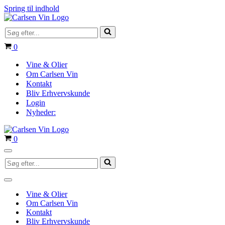
Spring til indhold
Søg
efter...
Indkøbskurv
0
Vine & Olier
Om Carlsen Vin
Kontakt
Bliv Erhvervskunde
Login
Nyheder:
Indkøbskurv
0
Navigation
Søg
menu
efter...
Navigation
menu
Vine & Olier
Om Carlsen Vin
Kontakt
Bliv Erhvervskunde