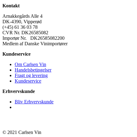
Trocken
Kontakt
2022
antal
Arnakkegårds Alle 4
DK-4390, Vipperød
(+45) 61 36 03 78
CVR Nr. DK26585082
Importør Nr. DK26585082200
Medlem af Danske Vinimportører
Kundeservice
Om Carlsen Vin
Handelsbetingelser
Fragt og levering
Kundeservice
Erhvervskunde
Bliv Erhvervskunde
© 2021 Carlsen Vin