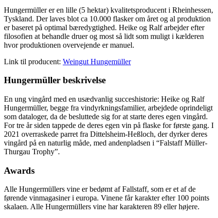
Hungermüller er en lille (5 hektar) kvalitetsproducent i Rheinhessen,
Tyskland. Der laves blot ca 10.000 flasker om året og al produktion
er baseret på optimal bæredygtighed. Heike og Ralf arbejder efter
filosofien at behandle druer og most så lidt som muligt i kælderen
hvor produktionen overvejende er manuel.
Link til producent:
Weingut Hungemüller
Hungermüller beskrivelse
En ung vingård med en usædvanlig succeshistorie: Heike og Ralf
Hungermüller, begge fra vindyrkningsfamilier, arbejdede oprindeligt
som dataloger, da de besluttede sig for at starte deres egen vingård.
For tre år siden tappede de deres egen vin på flaske for første gang. I
2021 overraskede parret fra Dittelsheim-Heßloch, der dyrker deres
vingård på en naturlig måde, med andenpladsen i “Falstaff Müller-
Thurgau Trophy”.
Awards
Alle Hungermüllers vine er bedømt af Fallstaff, som er et af de
førende vinmagasiner i europa. Vinene får karakter efter 100 points
skalaen. Alle Hungermüllers vine har karakteren 89 eller højere.