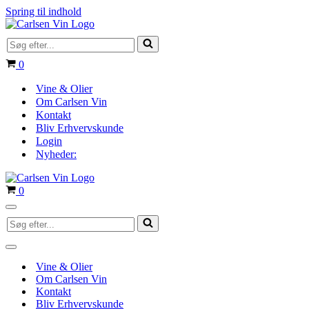
Spring til indhold
Søg
efter...
Indkøbskurv
0
Vine & Olier
Om Carlsen Vin
Kontakt
Bliv Erhvervskunde
Login
Nyheder:
Indkøbskurv
0
Navigation
Søg
menu
efter...
Navigation
menu
Vine & Olier
Om Carlsen Vin
Kontakt
Bliv Erhvervskunde