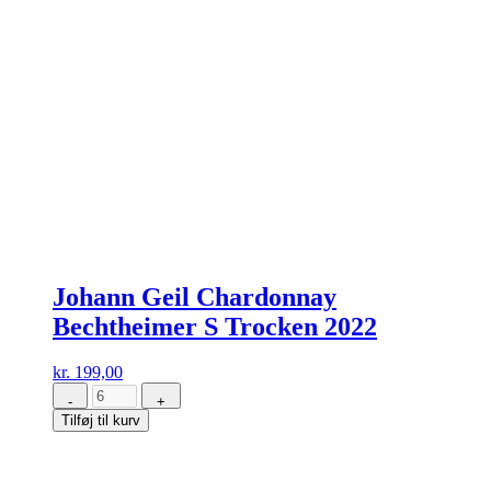
Johann Geil Chardonnay
Bechtheimer S Trocken 2022
kr.
199,00
-
+
Johann
Tilføj til kurv
Geil
Chardonnay
Bechtheimer
S