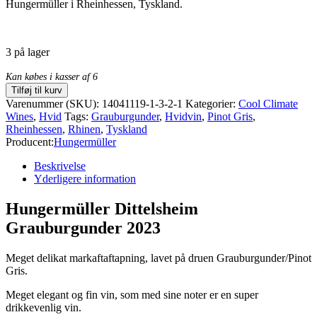
Hungermüller i Rheinhessen, Tyskland.
3 på lager
Kan købes i kasser af 6
Tilføj til kurv
Varenummer (SKU):
14041119-1-3-2-1
Kategorier:
Cool Climate
Wines
,
Hvid
Tags:
Grauburgunder
,
Hvidvin
,
Pinot Gris
,
Rheinhessen
,
Rhinen
,
Tyskland
Producent:
Hungermüller
Beskrivelse
Yderligere information
Hungermüller Dittelsheim
Grauburgunder 2023
Meget delikat markaftaftapning, lavet på druen Grauburgunder/Pinot
Gris.
Meget elegant og fin vin, som med sine noter er en super
drikkevenlig vin.