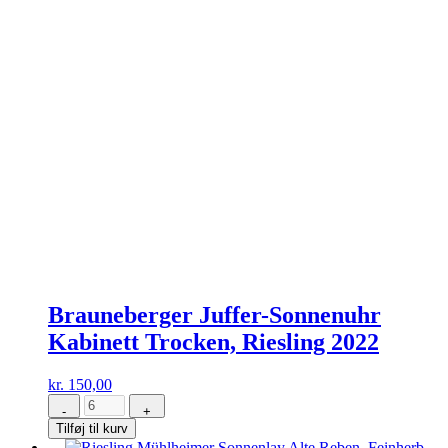
Brauneberger Juffer-Sonnenuhr
Kabinett Trocken, Riesling 2022
kr.
150,00
-
+
Brauneberger
Tilføj til kurv
Juffer-