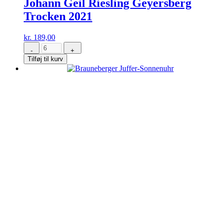
Johann Geil Riesling Geyersberg
Trocken 2021
kr.
189,00
-
+
Johann
Tilføj til kurv
Geil
Riesling
Geyersberg
Trocken
2021
antal