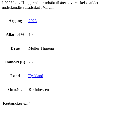
I 2023 blev Hungermüller udråbt til årets overraskelse af det
anderkendte vintidsskrift Vinum
Årgang
2023
Alkohol %
10
Drue
Müller Thurgau
Indhold (L)
75
Land
Tyskland
Område
Rheinhessen
Restsukker g/l
4