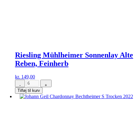
Riesling Mühlheimer Sonnenlay Alte
Reben, Feinherb
kr.
149,00
-
+
Riesling
Tilføj til kurv
Mühlheimer
Sonnenlay
Alte
Reben,
Feinherb
antal