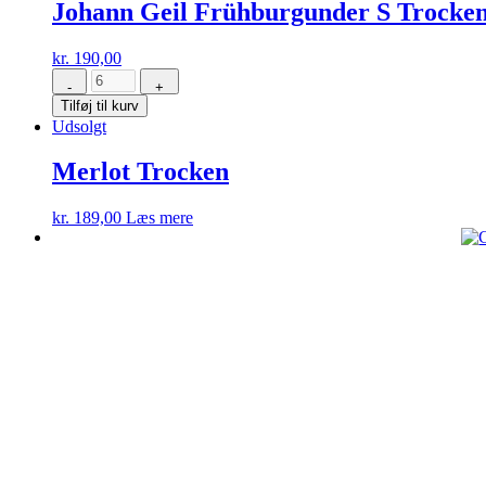
Johann Geil Frühburgunder S Trocken
kr.
190,00
-
+
Johann
Tilføj til kurv
Geil
Udsolgt
Frühburgunder
S
Trocken
Merlot Trocken
2022
antal
kr.
189,00
Læs mere