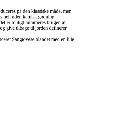
roduceres på den klassiske måde, men
es helt uden kemisk gødning,
 det er muligt minimeres brugen af
 give tilbage til jorden definerer
nceret Sangiovese blandet med en lille