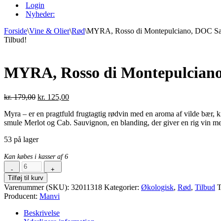
Login
Nyheder:
Forside
\
Vine & Olier
\
Rød
\
MYRA, Rosso di Montepulciano, DOC San
Tilbud!
MYRA, Rosso di Montepulciano,
Den
Den
kr.
179,00
kr.
125,00
oprindelige
aktuelle
Myra – er en pragtfuld frugtagtig rødvin med en aroma af vilde bær, k
pris
pris
smule Merlot og Cab. Sauvignon, en blanding, der giver en rig vin me
var:
er:
kr. 179,00.
kr. 125,00.
53 på lager
Kan købes i kasser af 6
-
+
MYRA,
Tilføj til kurv
Rosso
Varenummer (SKU):
32011318
Kategorier:
Økologisk
,
Rød
,
Tilbud
T
di
Producent:
Manvi
Montepulciano,
DOC
Beskrivelse
Sangiovese,