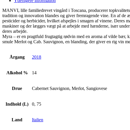
Yderligere information
Cab.
Sauvignon,
MANVI, lille familiedrevet vingård i Toscana, producerer topkvalite
Merlot,
tradition og innovation blandes og giver fremragende vine. En af de 
Øko
pesticider og herbicider, hvilket afspejles i smagen af vinene. Deres
antal
maskiner og der lægges vægt på at arbejde med hænderne, især under hø
deres arbejde.
Myra – er en pragtfuld frugtagtig rødvin med en aroma af vilde bær, k
smule Merlot og Cab. Sauvignon, en blanding, der giver en rig vin me
Årgang
2018
Alkohol %
14
Drue
Cabernet Sauvignon, Merlot, Sangiovese
Indhold (L)
0, 75
Land
Italien