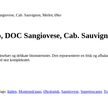
giovese, Cab. Sauvignon, Merlot, Øko
 DOC Sangiovese, Cab. Sauvign
irsebær og delikate blomsternoter. Den repræsenterer en frisk og afbala
d stor kompleksitet.
ags:
Italien
,
Montepulciano
,
Økologisk
,
Sangiovese
,
Supertoscaner
,
To