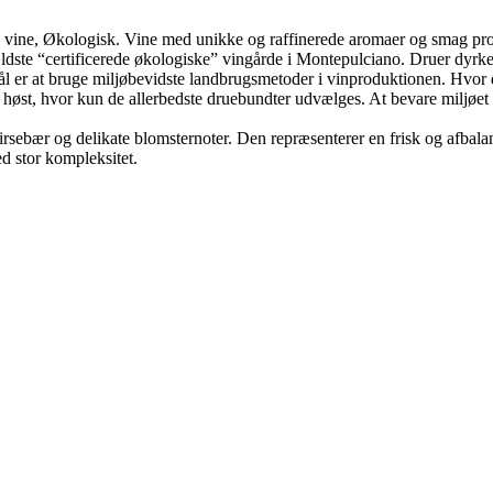
ts vine, Økologisk. Vine med unikke og raffinerede aromaer og smag p
ældste “certificerede økologiske” vingårde i Montepulciano. Druer dyrk
 mål er at bruge miljøbevidste landbrugsmetoder i vinproduktionen. Hvor
st, hvor kun de allerbedste druebundter udvælges. At bevare miljøet og
irsebær og delikate blomsternoter. Den repræsenterer en frisk og afbala
d stor kompleksitet.