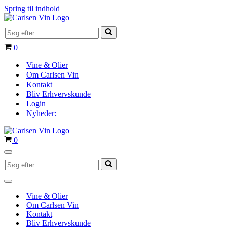
Spring til indhold
Søg
efter...
Indkøbskurv
0
Vine & Olier
Om Carlsen Vin
Kontakt
Bliv Erhvervskunde
Login
Nyheder:
Indkøbskurv
0
Navigation
Søg
menu
efter...
Navigation
menu
Vine & Olier
Om Carlsen Vin
Kontakt
Bliv Erhvervskunde