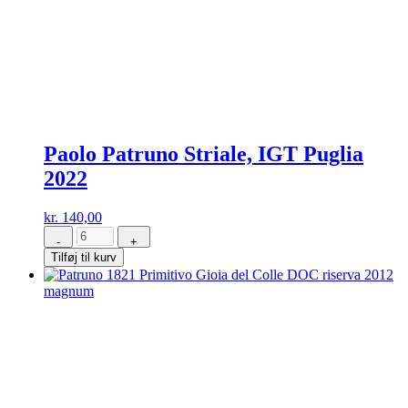
Paolo Patruno Striale, IGT Puglia
2022
kr.
140,00
-
+
Paolo
Tilføj til kurv
Patruno
Striale,
IGT
Puglia
2022
antal