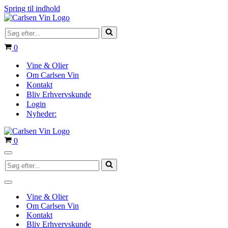
Spring til indhold
Søg
efter...
Indkøbskurv
0
Vine & Olier
Om Carlsen Vin
Kontakt
Bliv Erhvervskunde
Login
Nyheder:
Indkøbskurv
0
Navigation
Søg
menu
efter...
Navigation
menu
Vine & Olier
Om Carlsen Vin
Kontakt
Bliv Erhvervskunde