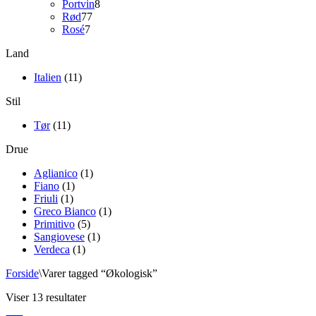
8
varer
Portvin
8
77
varer
Rød
77
7
varer
Rosé
7
varer
Land
Italien
(11)
Stil
Tør
(11)
Drue
Aglianico
(1)
Fiano
(1)
Friuli
(1)
Greco Bianco
(1)
Primitivo
(5)
Sangiovese
(1)
Verdeca
(1)
Forside
\
Varer tagged “Økologisk”
Viser 13 resultater