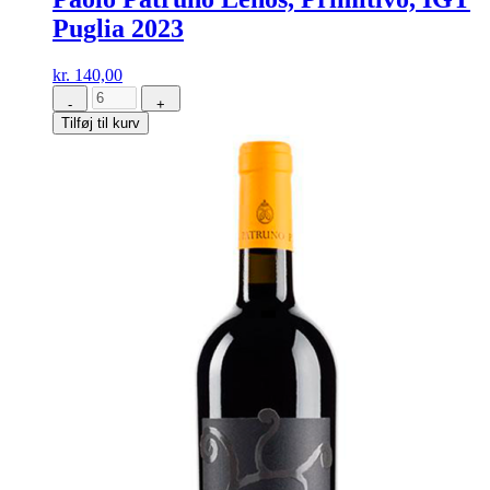
Puglia 2023
kr.
140,00
-
+
Paolo
Tilføj til kurv
Patruno
Lenos,
Primitivo,
IGT
Puglia
2023
antal