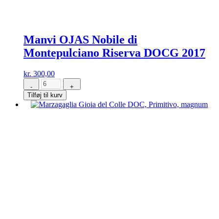
Manvi OJAS Nobile di
Montepulciano Riserva DOCG 2017
kr.
300,00
-
+
Manvi
Tilføj til kurv
OJAS
Nobile
di
Montepulciano
Riserva
DOCG
2017
antal