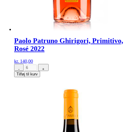
Paolo Patruno Ghirigori, Primitivo,
Rosé 2022
kr.
140,00
-
+
Paolo
Tilføj til kurv
Patruno
Ghirigori,
Primitivo,
Rosé
2022
antal