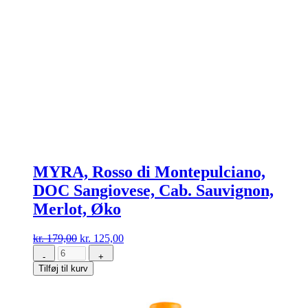
MYRA, Rosso di Montepulciano,
DOC Sangiovese, Cab. Sauvignon,
Merlot, Øko
Den
Den
kr.
179,00
kr.
125,00
oprindelige
aktuelle
-
+
MYRA,
pris
pris
Tilføj til kurv
Rosso
var:
er:
di
kr. 179,00.
kr. 125,00.
Montepulciano,
DOC