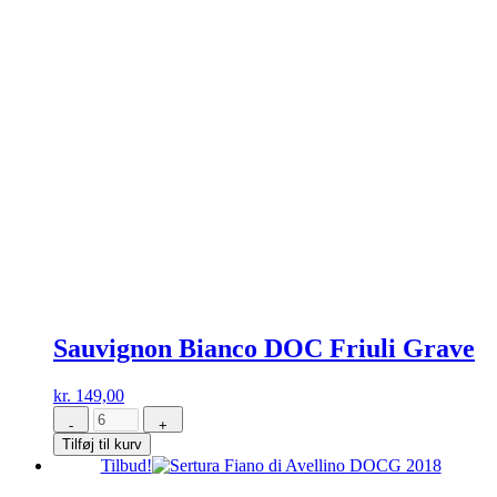
Sauvignon Bianco DOC Friuli Grave
kr.
149,00
-
+
Sauvignon
Tilføj til kurv
Bianco
Tilbud!
DOC
Friuli