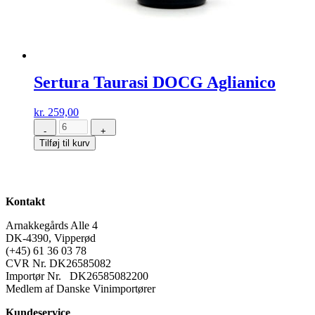
Sertura Taurasi DOCG Aglianico
kr.
259,00
-
+
Sertura
Tilføj til kurv
Taurasi
DOCG
Aglianico
antal
Kontakt
Arnakkegårds Alle 4
DK-4390, Vipperød
(+45) 61 36 03 78
CVR Nr. DK26585082
Importør Nr. DK26585082200
Medlem af Danske Vinimportører
Kundeservice