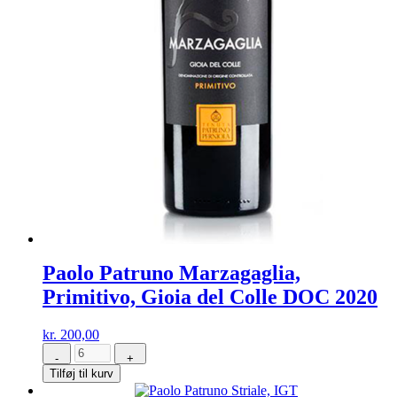
Paolo Patruno Marzagaglia,
Primitivo, Gioia del Colle DOC 2020
kr.
200,00
-
+
Paolo
Tilføj til kurv
Patruno
Marzagaglia,