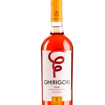
Sangiovese,
Cab.
Sauvignon,
Merlot,
Øko
antal