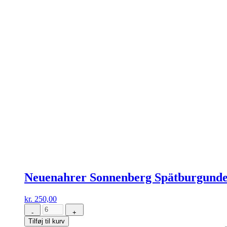
Neuenahrer Sonnenberg Spätburgunder
kr.
250,00
-
+
Neuenahrer
Tilføj til kurv
Sonnenberg