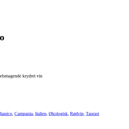
o
 velsmagende krydret vin
lianico
,
Campania
,
Italien
,
Økologisk
,
Rødvin
,
Taurasi