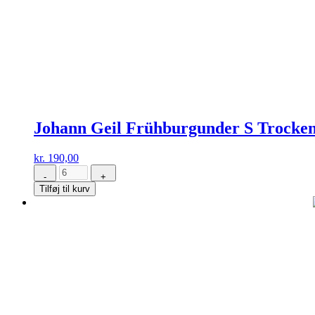
Johann Geil Frühburgunder S Trocken
kr.
190,00
-
+
Johann
Tilføj til kurv
Geil
Frühburgunder
S
Trocken
2022
antal