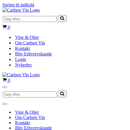
Spring til indhold
Søg
efter...
Indkøbskurv
0
Vine & Olier
Om Carlsen Vin
Kontakt
Bliv Erhvervskunde
Login
Nyheder:
Indkøbskurv
0
Navigation
Søg
menu
efter...
Navigation
menu
Vine & Olier
Om Carlsen Vin
Kontakt
Bliv Erhvervskunde