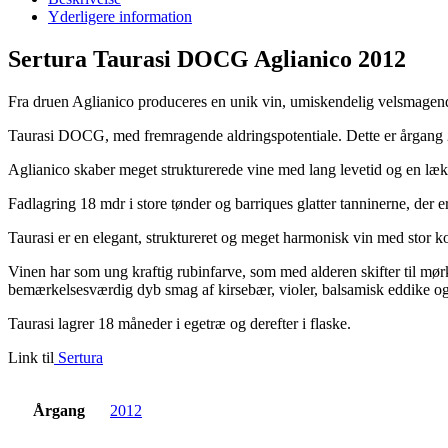
Yderligere information
Sertura Taurasi DOCG Aglianico 2012
Fra druen Aglianico produceres en unik vin, umiskendelig velsmagende
Taurasi DOCG, med fremragende aldringspotentiale. Dette er årgang 2
Aglianico skaber meget strukturerede vine med lang levetid og en læk
Fadlagring 18 mdr i store tønder og barriques glatter tanninerne, der e
Taurasi er en elegant, struktureret og meget harmonisk vin med stor ko
Vinen har som ung kraftig rubinfarve, som med alderen skifter til m
bemærkelsesværdig dyb smag af kirsebær, violer, balsamisk eddike og 
Taurasi lagrer 18 måneder i egetræ og derefter i flaske.
Link til
Sertura
Årgang
2012