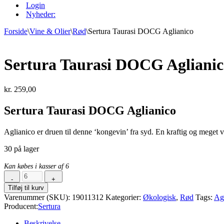
Login
Nyheder:
Forside
\
Vine & Olier
\
Rød
\
Sertura Taurasi DOCG Aglianico
Sertura Taurasi DOCG Aglianic
kr.
259,00
Sertura Taurasi DOCG Aglianico
Aglianico er druen til denne ‘kongevin’ fra syd. En kraftig og meget
30 på lager
Kan købes i kasser af 6
-
+
Sertura
Tilføj til kurv
Taurasi
Varenummer (SKU):
19011312
Kategorier:
Økologisk
,
Rød
Tags:
Ag
DOCG
Producent:
Sertura
Aglianico
antal
Beskrivelse