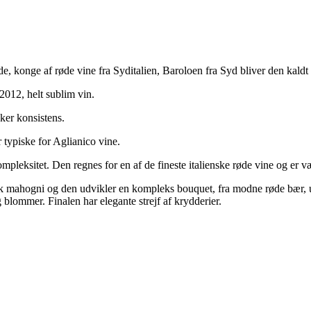
, konge af røde vine fra Syditalien, Baroloen fra Syd bliver den kaldt
012, helt sublim vin.
ker konsistens.
r typiske for Aglianico vine.
mpleksitet. Den regnes for en af de fineste italienske røde vine og er v
ørk mahogni og den udvikler en kompleks bouquet, fra modne røde bær, 
blommer. Finalen har elegante strejf af krydderier.