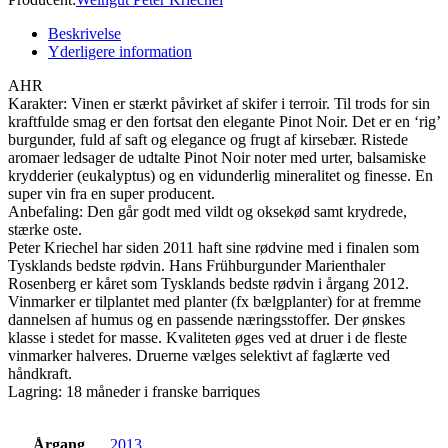
Beskrivelse
Yderligere information
AHR
Karakter: Vinen er stærkt påvirket af skifer i terroir. Til trods for sin
kraftfulde smag er den fortsat den elegante Pinot Noir. Det er en ‘rig’
burgunder, fuld af saft og elegance og frugt af kirsebær. Ristede
aromaer ledsager de udtalte Pinot Noir noter med urter, balsamiske
krydderier (eukalyptus) og en vidunderlig mineralitet og finesse. En
super vin fra en super producent.
Anbefaling: Den går godt med vildt og oksekød samt krydrede,
stærke oste.
Peter Kriechel har siden 2011 haft sine rødvine med i finalen som
Tysklands bedste rødvin. Hans Frühburgunder Marienthaler
Rosenberg er kåret som Tysklands bedste rødvin i årgang 2012.
Vinmarker er tilplantet med planter (fx bælgplanter) for at fremme
dannelsen af humus og en passende næringsstoffer. Der ønskes
klasse i stedet for masse. Kvaliteten øges ved at druer i de fleste
vinmarker halveres. Druerne vælges selektivt af faglærte ved
håndkraft.
Lagring: 18 måneder i franske barriques
Årgang
2013