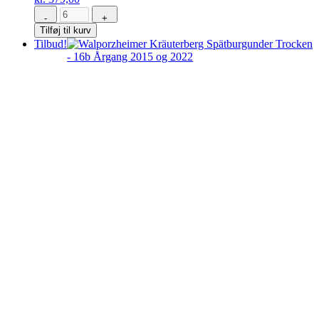
-
+
Barolo
Tilføj til kurv
DOCG
Tilbud!
“Bricco
Luciani”
2010
antal