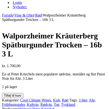
Login
Nyheder:
Forside
\
Vine & Olier
\
Rød
\
Walporzheimer Kräuterberg
Spätburgunder Trocken – 16b 3 L
Walporzheimer Kräuterberg
Spätburgunder Trocken – 16b
3 L
kr.
1.700,00
En af Peter Kriechels mest populære rødvine, storslået og flot Pinot
Noir fra Ahr. 3 Liter
1 på lager
Tilføj til kurv
Kategorier:
Cool Climate Wines
,
Kult
,
Rød
Tags:
3 liter
,
Ahr
,
Frühburgunder
,
Kultvin
,
Rødvin
,
Tør
,
Tyskland
Producent:
Weingut Peter Kriechel