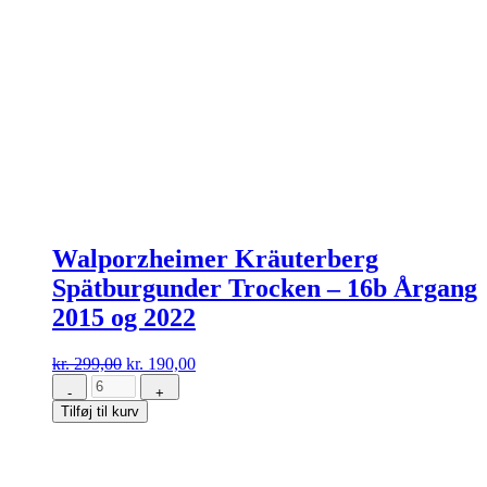
Walporzheimer Kräuterberg
Spätburgunder Trocken – 16b Årgang
2015 og 2022
Den
Den
kr.
299,00
kr.
190,00
oprindelige
aktuelle
-
+
Walporzheimer
pris
pris
Tilføj til kurv
Kräuterberg
var:
er:
Spätburgunder
kr. 299,00.
kr. 190,00.
Trocken
-