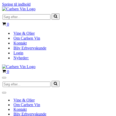
Spring til indhold
Søg
efter...
Indkøbskurv
0
Vine & Olier
Om Carlsen Vin
Kontakt
Bliv Erhvervskunde
Login
Nyheder:
Indkøbskurv
0
Navigation
Søg
menu
efter...
Navigation
menu
Vine & Olier
Om Carlsen Vin
Kontakt
Bliv Erhvervskunde