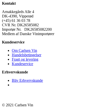
16b
Kontakt
Årgang
2015
Arnakkegårds Alle 4
og
DK-4390, Vipperød
2022
(+45) 61 36 03 78
antal
CVR Nr. DK26585082
Importør Nr. DK26585082200
Medlem af Danske Vinimportører
Kundeservice
Om Carlsen Vin
Handelsbetingelser
Fragt og levering
Kundeservice
Erhvervskunde
Bliv Erhvervskunde
© 2021 Carlsen Vin