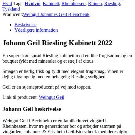
Hvid
Tags:
Hvidvin
,
Kabinett
,
Rheinhessen
,
Rhinen
,
Riesling
,
Kabinett
Tyskland
2022
Producent:
Weingut Johannes Geil Bierschenk
antal
Beskrivelse
Yderligere information
Johann Geil Riesling Kabinett 2022
En super skøn sprød Riesling kabinett med en lille frugtsødme og en
bouquet fyldt med mineraler og et strejf af citrus.
Smagen er herlig frisk og fyldt med elegant frugtsmag. Vinen er
dejlig tilgængelig med en behagelig Riesling syrlighed.
Geil er en stjerneproducent på vej mod toppen.
Link til producent:
Weingut Geil
Johann Geil beskrivelse
Weingut Geil i Bechtheim er en familiedrevet vingård i
Rheinhessen, hvor tre generationer bor og arbejder sammen på
vingården, Johannes & Elisabeth Geil-Bierschenk med deres døtre