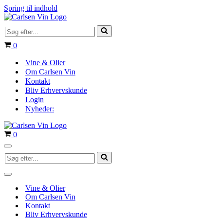
Spring til indhold
Søg
efter...
Indkøbskurv
0
Vine & Olier
Om Carlsen Vin
Kontakt
Bliv Erhvervskunde
Login
Nyheder:
Indkøbskurv
0
Navigation
Søg
menu
efter...
Navigation
menu
Vine & Olier
Om Carlsen Vin
Kontakt
Bliv Erhvervskunde