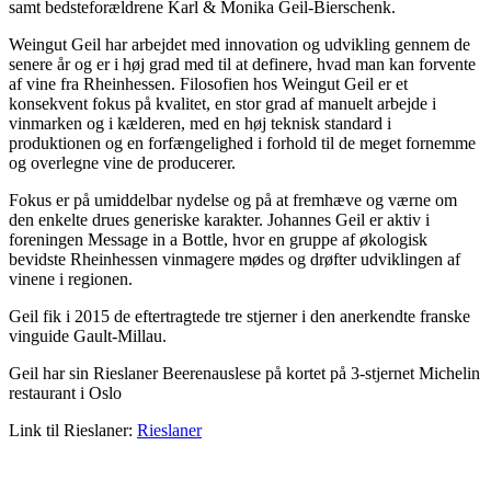
samt bedsteforældrene Karl & Monika Geil-Bierschenk.
Weingut Geil har arbejdet med innovation og udvikling gennem de
senere år og er i høj grad med til at definere, hvad man kan forvente
af vine fra Rheinhessen. Filosofien hos Weingut Geil er et
konsekvent fokus på kvalitet, en stor grad af manuelt arbejde i
vinmarken og i kælderen, med en høj teknisk standard i
produktionen og en forfængelighed i forhold til de meget fornemme
og overlegne vine de producerer.
Fokus er på umiddelbar nydelse og på at fremhæve og værne om
den enkelte drues generiske karakter. Johannes Geil er aktiv i
foreningen Message in a Bottle, hvor en gruppe af økologisk
bevidste Rheinhessen vinmagere mødes og drøfter udviklingen af
vinene i regionen.
Geil fik i 2015 de eftertragtede tre stjerner i den anerkendte franske
vinguide Gault-Millau.
Geil har sin Rieslaner Beerenauslese på kortet på 3-stjernet Michelin
restaurant i Oslo
Link til Rieslaner:
Rieslaner