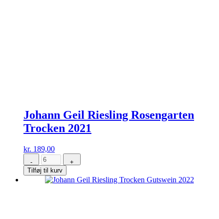
Johann Geil Riesling Rosengarten
Trocken 2021
kr.
189,00
-
+
Johann
Tilføj til kurv
Geil
Riesling
Rosengarten
Trocken
2021
antal