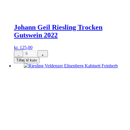
Johann Geil Riesling Trocken
Gutswein 2022
kr.
125,00
-
+
Johann
Tilføj til kurv
Geil
Riesling
Trocken
Gutswein
2022
antal