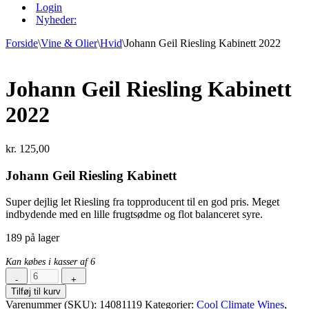
Login
Nyheder:
Forside
\
Vine & Olier
\
Hvid
\
Johann Geil Riesling Kabinett 2022
Johann Geil Riesling Kabinett
2022
kr.
125,00
Johann Geil Riesling Kabinett
Super dejlig let Riesling fra topproducent til en god pris. Meget
indbydende med en lille frugtsødme og flot balanceret syre.
189 på lager
Kan købes i kasser af 6
-
+
Johann
Tilføj til kurv
Geil
Varenummer (SKU):
14081119
Kategorier:
Cool Climate Wines
,
Riesling