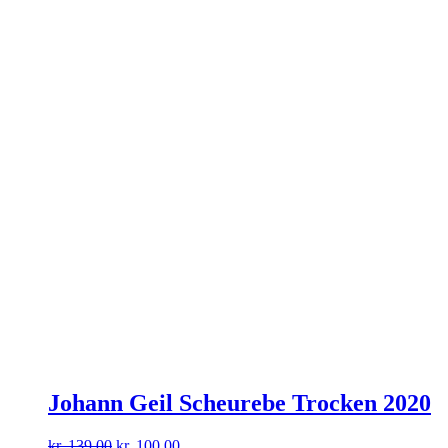
Johann Geil Scheurebe Trocken 2020
Den
Den
kr.
139,00
kr.
100,00