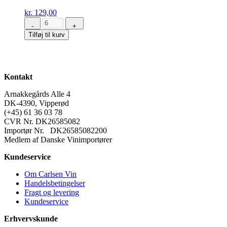
kr.
129,00
-
+
Riesling
Tilføj til kurv
Veldenzer
Elisenberg
Kabinett
Feinherb
antal
Kontakt
Arnakkegårds Alle 4
DK-4390, Vipperød
(+45) 61 36 03 78
CVR Nr. DK26585082
Importør Nr. DK26585082200
Medlem af Danske Vinimportører
Kundeservice
Om Carlsen Vin
Handelsbetingelser
Fragt og levering
Kundeservice
Erhvervskunde