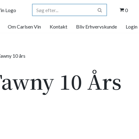
0
Om Carlsen Vin
Kontakt
Bliv Erhvervskunde
Login
Tawny 10 års
Tawny 10 Års