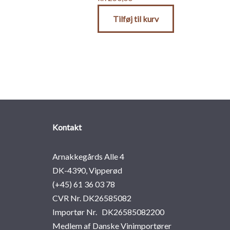
Tilføj til kurv
Kontakt
Arnakkegårds Alle 4
DK-4390, Vipperød
(+45) 61 36 03 78
CVR Nr. DK26585082
Importør Nr. DK26585082200
Medlem af Danske Vinimportører