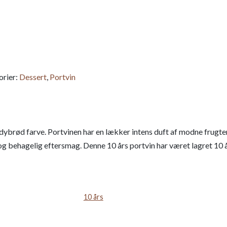
orier:
Dessert
,
Portvin
t dybrød farve. Portvinen har en lækker intens duft af modne frugt
g behagelig eftersmag. Denne 10 års portvin har været lagret 10 
10 års