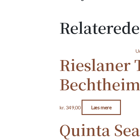
Relaterede
U
Rieslaner
Bechtheim
kr.
349,00
Læs mere
Quinta Sea