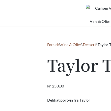
Spring
til
Vine & Olier
indhold
Forside
\
Vine & Olier
\
Dessert
\
Taylor 
Taylor 
kr.
250,00
Delikat portvin fra Taylor