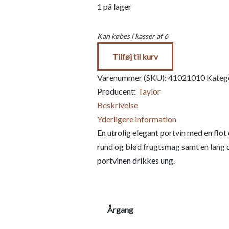
1 på lager
Kan købes i kasser af 6
Tilføj til kurv
Varenummer (SKU):
41021010
Kateg
Producent:
Taylor
Beskrivelse
Yderligere information
En utrolig elegant portvin med en flo
rund og blød frugtsmag samt en lang o
portvinen drikkes ung.
Årgang