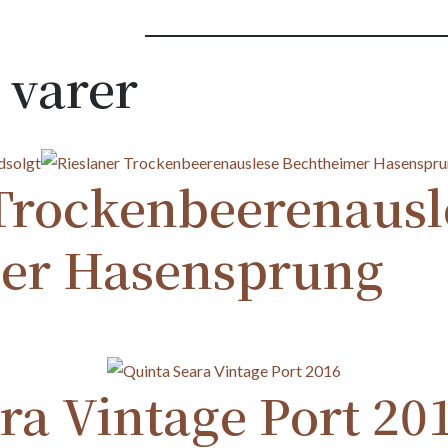
 varer
dsolgt
 Trockenbeerenausl
er Hasensprung
ra Vintage Port 20