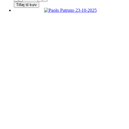
Marzagaglia
Tilføj til kurv
Gioia
del
Colle
DOC,
Primitivo,
magnum
antal