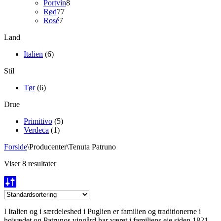
8
varer
Portvin
8
77
varer
Rød
77
7
varer
Rosé
7
varer
Land
Italien
(6)
Stil
Tør
(6)
Drue
Primitivo
(5)
Verdeca
(1)
Forside
\
Producenter
\
Tenuta Patruno
Viser 8 resultater
I Italien og i særdeleshed i Puglien er familien og traditionerne i
højsædet og Patrunos vingård har været i familiens eje siden 1821.