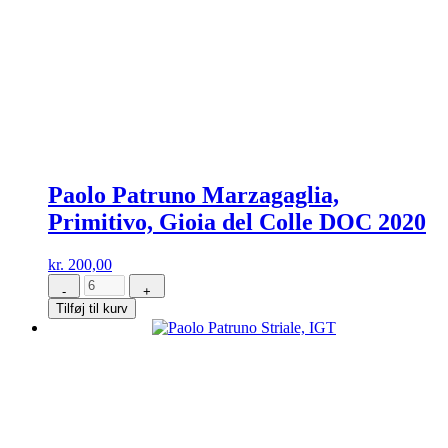
Paolo Patruno Marzagaglia,
Primitivo, Gioia del Colle DOC 2020
kr.
200,00
-
+
Paolo
Tilføj til kurv
Patruno
Marzagaglia,
Primitivo,
Gioia
del
Colle
DOC
2020