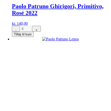
Paolo Patruno Ghirigori, Primitivo,
Rosé 2022
kr.
140,00
-
+
Paolo
Tilføj til kurv
Patruno
Ghirigori,
Primitivo,
Rosé
2022
antal