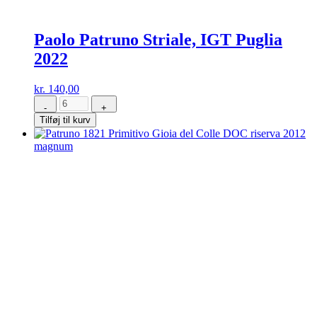
Paolo Patruno Striale, IGT Puglia
2022
kr.
140,00
-
+
Paolo
Tilføj til kurv
Patruno
Striale,
IGT
Puglia
2022
antal