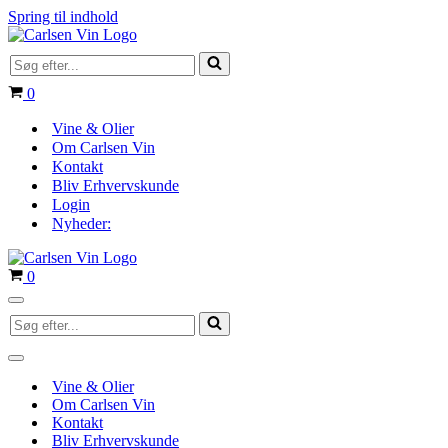
Spring til indhold
Søg
efter...
Indkøbskurv
0
Vine & Olier
Om Carlsen Vin
Kontakt
Bliv Erhvervskunde
Login
Nyheder:
Indkøbskurv
0
Navigation
Søg
menu
efter...
Navigation
menu
Vine & Olier
Om Carlsen Vin
Kontakt
Bliv Erhvervskunde