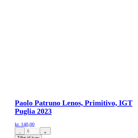
Paolo Patruno Lenos, Primitivo, IGT
Puglia 2023
kr.
140,00
-
+
Paolo
Tilføj til kurv