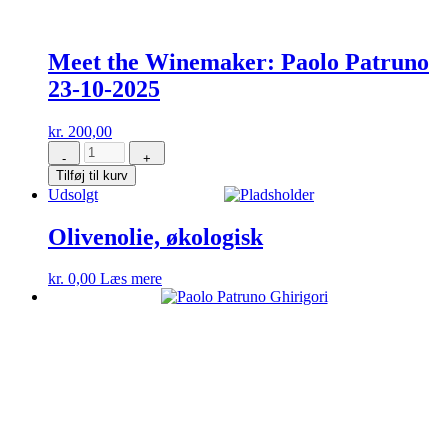
Meet the Winemaker: Paolo Patruno
23-10-2025
kr.
200,00
-
+
Meet
Tilføj til kurv
the
Udsolgt
Winemaker:
Paolo
Patruno
Olivenolie, økologisk
23-
10-
kr.
0,00
Læs mere
2025
antal