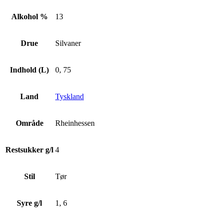
Alkohol %
13
Drue
Silvaner
Indhold (L)
0, 75
Land
Tyskland
Område
Rheinhessen
Restsukker g/l
4
Stil
Tør
Syre g/l
1, 6