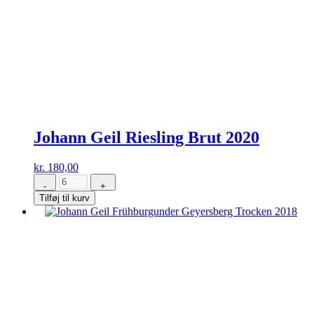
Johann Geil Riesling Brut 2020
kr.
180,00
-
+
Johann
Tilføj til kurv
Geil
Riesling
Brut
2020
antal