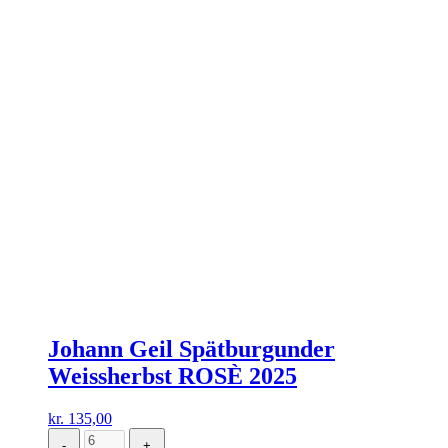
Johann Geil Spätburgunder
Weissherbst ROSÈ 2025
kr.
135,00
-
+
Johann