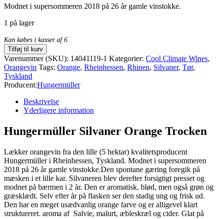
Modnet i supersommeren 2018 på 26 år gamle vinstokke.
1 på lager
Kan købes i kasser af 6
Tilføj til kurv
Varenummer (SKU):
14041119-1
Kategorier:
Cool Climate Wines
,
Orangevin
Tags:
Orange
,
Rheinhessen
,
Rhinen
,
Silvaner
,
Tør
,
Tyskland
Producent:
Hungermüller
Beskrivelse
Yderligere information
Hungermüller Silvaner Orange Trocken
Lækker orangevin fra den lille (5 hektar) kvalitetsproducent
Hungermüller i Rheinhessen, Tyskland. Modnet i supersommeren
2018 på 26 år gamle vinstokke.Den spontane gæring foregik på
mæsken i et lille kar. Silvaneren blev derefter forsigtigt presset og
modnet på bærmen i 2 år. Den er aromatisk, blød, men også grøn og
græsklædt. Selv efter år på flasken ser den stadig ung og frisk ud.
Den har en meget usædvanlig orange farve og er alligevel klart
struktureret. aroma af Salvie, malurt, æbleskræl og cider. Glat på