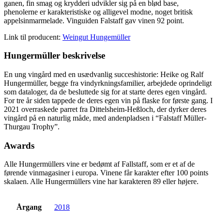
ganen, fin smag og krydderi udvikler sig på en blød base,
phenolerne er karakteristiske og alligevel modne, noget britisk
appelsinmarmelade. Vinguiden Falstaff gav vinen 92 point.
Link til producent:
Weingut Hungemüller
Hungermüller beskrivelse
En ung vingård med en usædvanlig succeshistorie: Heike og Ralf
Hungermüller, begge fra vindyrkningsfamilier, arbejdede oprindeligt
som dataloger, da de besluttede sig for at starte deres egen vingård.
For tre år siden tappede de deres egen vin på flaske for første gang. I
2021 overraskede parret fra Dittelsheim-Heßloch, der dyrker deres
vingård på en naturlig måde, med andenpladsen i “Falstaff Müller-
Thurgau Trophy”.
Awards
Alle Hungermüllers vine er bedømt af Fallstaff, som er et af de
førende vinmagasiner i europa. Vinene får karakter efter 100 points
skalaen. Alle Hungermüllers vine har karakteren 89 eller højere.
Årgang
2018