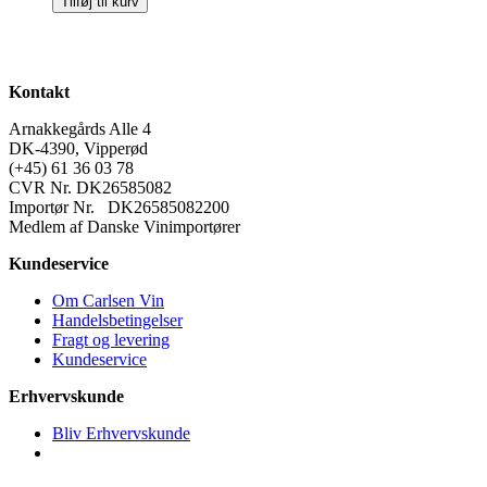
Tilføj til kurv
Geil
Riesling
Trocken
Gutswein
2022
Kontakt
antal
Arnakkegårds Alle 4
DK-4390, Vipperød
(+45) 61 36 03 78
CVR Nr. DK26585082
Importør Nr. DK26585082200
Medlem af Danske Vinimportører
Kundeservice
Om Carlsen Vin
Handelsbetingelser
Fragt og levering
Kundeservice
Erhvervskunde
Bliv Erhvervskunde