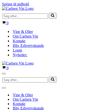
Spring til indhold
Søg
efter...
Indkøbskurv
0
Vine & Olier
Om Carlsen Vin
Kontakt
Bliv Erhvervskunde
Login
Nyheder:
Indkøbskurv
0
Navigation
Søg
menu
efter...
Navigation
menu
Vine & Olier
Om Carlsen Vin
Kontakt
Bliv Erhvervskunde