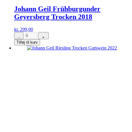
Johann Geil Frühburgunder
Geyersberg Trocken 2018
kr.
299,00
-
+
Johann
Tilføj til kurv
Geil
Frühburgunder
Geyersberg
Trocken
2018
antal