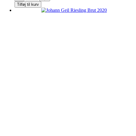
Tilføj til kurv
Geil
Spätburgunder
Weissherbst
ROSÈ
2025
antal