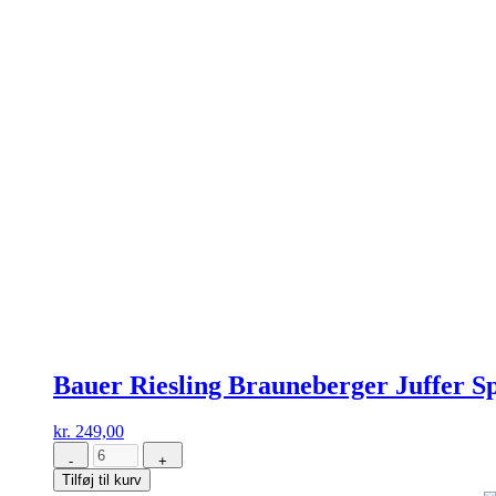
Bauer Riesling Brauneberger Juffer S
kr.
249,00
-
+
Bauer
Tilføj til kurv
Riesling