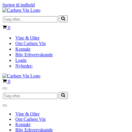
Spring til indhold
Søg
efter...
Indkøbskurv
0
Vine & Olier
Om Carlsen Vin
Kontakt
Bliv Erhvervskunde
Login
Nyheder:
Indkøbskurv
0
Navigation
Søg
menu
efter...
Navigation
menu
Vine & Olier
Om Carlsen Vin
Kontakt
Bliv Erhvervskunde