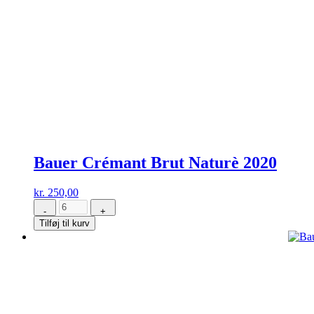
Bauer Crémant Brut Naturè 2020
kr.
250,00
-
+
Bauer
Tilføj til kurv
Crémant
Brut
Naturè
2020
antal