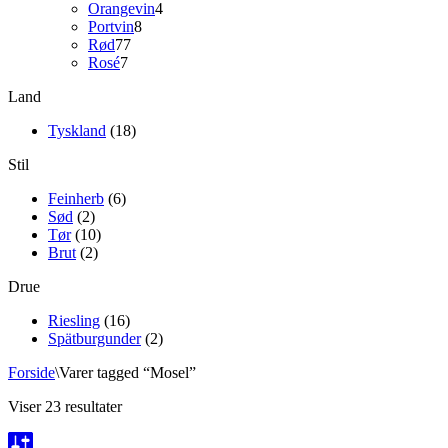
varer
4
Orangevin
4
8
varer
Portvin
8
77
varer
Rød
77
7
varer
Rosé
7
varer
Land
Tyskland
(18)
Stil
Feinherb
(6)
Sød
(2)
Tør
(10)
Brut
(2)
Drue
Riesling
(16)
Spätburgunder
(2)
Forside
\
Varer tagged “Mosel”
Viser 23 resultater