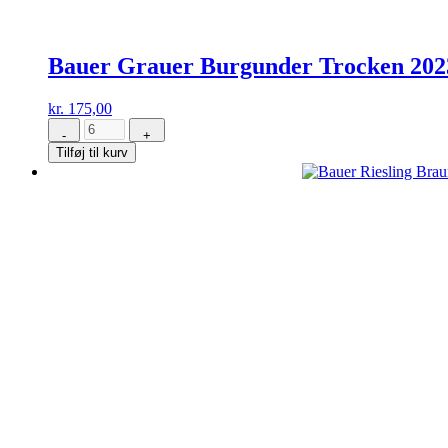
Bauer Grauer Burgunder Trocken 202
kr.
175,00
-
+
Bauer
Tilføj til kurv
Grauer
Burgunder
Trocken
2023
antal